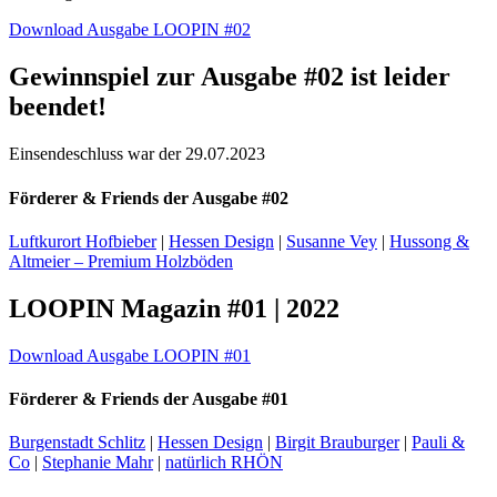
Download Ausgabe LOOPIN #02
Gewinnspiel zur Ausgabe #02 ist leider
beendet!
Einsendeschluss war der 29.07.2023
Förderer
&
Friends der Ausgabe #02
Luftkurort Hofbieber
|
Hessen Design
|
Susanne Vey
|
Hussong &
Altmeier – Premium Holzböden
LOOPIN Magazin #01 | 2022
Download Ausgabe LOOPIN #01
Förderer
&
Friends der Ausgabe #01
Burgenstadt Schlitz
|
Hessen Design
|
Birgit Brauburger
|
Pauli &
Co
|
Stephanie Mahr
|
natürlich RHÖN